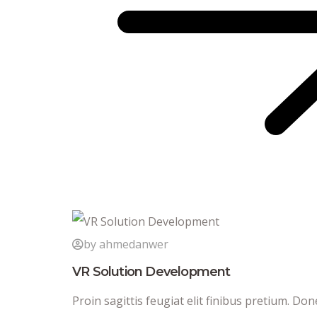
by ahmedanwer
VR Solution Development
Proin sagittis feugiat elit finibus pretium. Don