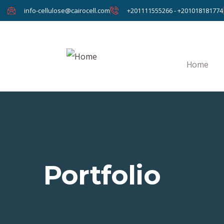
info-cellulose@cairocell.com
+201111555266 - +201018181774
Home
Portfolio