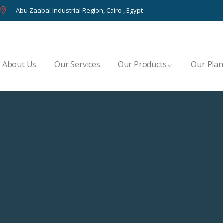
Abu Zaabal Industrial Region, Cairo , Egypt
About Us
Our Services
Our Products
Our Plan